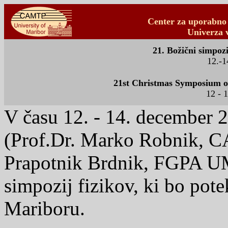
Center za uporabno 
Univerza 
21. Božični simpoz
12.-1
21st Christmas Symposium of 
12 - 
V času 12. - 14. december 20
(Prof.Dr. Marko Robnik, C
Prapotnik Brdnik, FGPA UM)
simpozij fizikov, ki bo p
Mariboru.