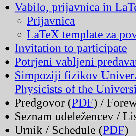
Vabilo, prijavnica in La
Prijavnica
LaTeX template za po
Invitation to participate
Potrjeni vabljeni predava
Simpoziji fizikov Univer
Physicists of the Univers
Predgovor (
PDF
) / Fore
Seznam udeležencev / List
Urnik / Schedule (
PDF
)