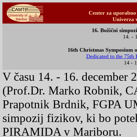
Center za uporabno 
Univerza 
16. Božični simpoz
14. - 
16th Christmas Symposium of 
Dedicated to the 75th 
14 - 
V času 14. - 16. december 20
(Prof.Dr. Marko Robnik, C
Prapotnik Brdnik, FGPA UM)
simpozij fizikov, ki bo pote
PIRAMIDA v Mariboru.