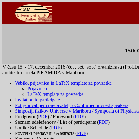
15th 
V času 15. - 17. december 2016 (čet., pet., sob.) organizirava (Pro
amfiteatru hotela PIRAMIDA v Mariboru.
Vabilo, prijavnica in LaTeX template za povzetke
Prijavnica
LaTeX template za povzetke
Invitation to participate
Potrjeni vabljeni predavatelji / Confirmed invited speakers
Simpoziji fizikov Univerze v Mariboru / Symposia of Physicists
Predgovor (
PDF
) / Foreword (
PDF
)
Seznam udeležencev / List of participants (
PDF
)
Urnik / Schedule (
PDF
)
Povzetki predavanj / Abstracts (
PDF
)
Koncerta / Concerts