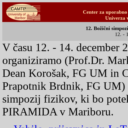
Center za uporabno 
Univerza 
12. Božični simpoz
12. - 
V času 12. - 14. december 20
organiziramo (Prof.Dr. Ma
Dean Korošak, FG UM in C
Prapotnik Brdnik, FG UM) ž
simpozij fizikov, ki bo pote
PIRAMIDA v Mariboru.