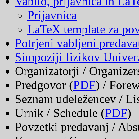
Vabilo, prijavnica in La
Prijavnica
LaTeX template za po
Potrjeni vabljeni predavat
Simpoziji fizikov Unive
Organizatorji / Organizer
Predgovor (
PDF
) / Fore
Seznam udeležencev / List
Urnik / Schedule (
PDF
)
Povzetki predavanj / Abst