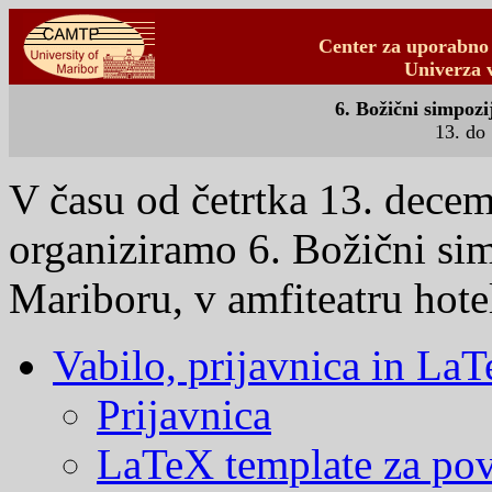
Center za uporabno 
Univerza 
6. Božični simpozi
13. do
V času od četrtka 13. dece
organiziramo 6. Božični sim
Mariboru, v amfiteatru hote
Vabilo, prijavnica in La
Prijavnica
LaTeX template za po