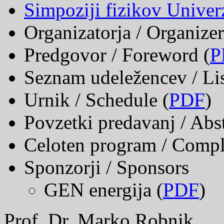
Simpoziji fizikov Unive
Organizatorja / Organizer
Predgovor / Foreword (
P
Seznam udeležencev / List
Urnik / Schedule (
PDF
)
Povzetki predavanj / Abst
Celoten program / Comp
Sponzorji / Sponsors
GEN energija (
PDF
)
Prof. Dr. Marko Robnik